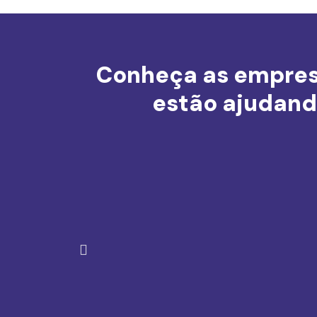
Conheça as empresa
estão ajudando
A
n
t
e