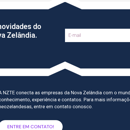
 novidades do
E
va Zelândia.
m
a
i
l
A NZTE conecta as empresas da Nova Zelândia com o mundo
conhecimento, experiência e contatos. Para mais informaçõ
neozelandesas, entre em contato conosco.
ENTRE EM CONTATO!