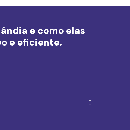
lândia e como elas
o e eficiente.
P
r
ó
x