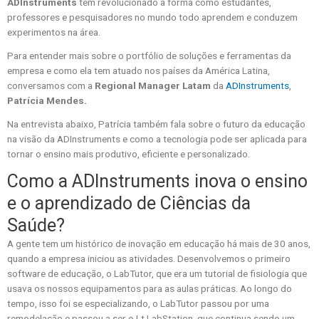
ADInstruments
tem revolucionado a forma como estudantes,
professores e pesquisadores no mundo todo aprendem e conduzem
experimentos na área.
Para entender mais sobre o portfólio de soluções e ferramentas da
empresa e como ela tem atuado nos países da América Latina,
conversamos com a
Regional Manager Latam
da
ADInstruments
,
Patrícia Mendes.
Na entrevista abaixo, Patrícia também fala sobre o futuro da educação
na visão da ADInstruments e como a tecnologia pode ser aplicada para
tornar o ensino mais produtivo, eficiente e personalizado.
Como a ADInstruments inova o ensino
e o aprendizado de Ciências da
Saúde?
A gente tem um histórico de inovação em educação há mais de 30 anos,
quando a empresa iniciou as atividades. Desenvolvemos o primeiro
software de educação, o LabTutor, que era um tutorial de fisiologia que
usava os nossos equipamentos para as aulas práticas. Ao longo do
tempo, isso foi se especializando, o LabTutor passou por uma
remodelação e passou a ser o Lt LabStation, que continua sendo um