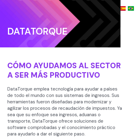
Ir
Menú
SOBRE NOSOTROS
al
contenido
DATATORQUE
CÓMO AYUDAMOS AL SECTOR
A SER MÁS PRODUCTIVO
DataTorque emplea tecnología para ayudar a países
de todo el mundo con sus sistemas de ingresos. Sus
herramientas fueron diseñadas para modernizar y
agilizar los procesos de recaudación de impuestos. Ya
sea que su enfoque sea ingresos, aduanas o
transporte, DataTorque ofrece soluciones de
software comprobadas y el conocimiento práctico
para ayudarlo a dar el siguiente paso.