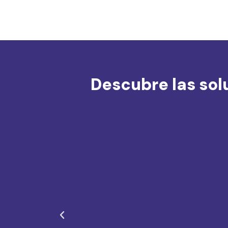
Descubre las sol
A
n