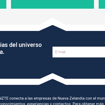
ias del universo
E
a.
m
a
i
l
NZTE conecta a las empresas de Nueva Zelandia con el mun
conocimientos, experiencias y contactos. Para obtener más