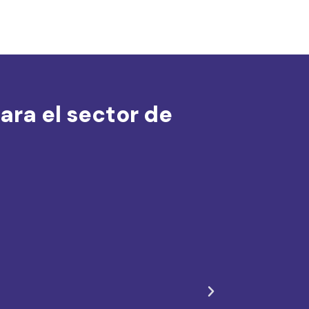
ara el sector de
S
i