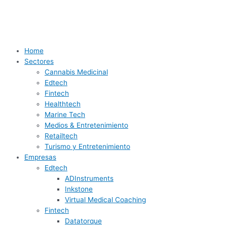
Ir
Innovación
Dubai,
Descubre
Y
al
tecnológica,
punto
la
el
contenido
fórmula
de
historia
Oscar
económica
encuentro
tecnológica
a
ganadora
de
de
la
Home
innovación
Nueva
mejor
Sectores
Zelandia
tecnología
Cannabis Medicinal
para
Edtech
disfrutar
Fintech
del
Healthtech
cine
Marine Tech
es
Medios & Entretenimiento
para…
Retailtech
Turismo y Entretenimiento
Empresas
Edtech
ADInstruments
Inkstone
Virtual Medical Coaching
Fintech
Datatorque