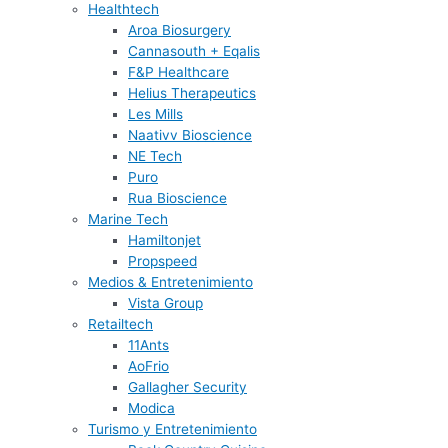
Healthtech
Aroa Biosurgery
Cannasouth + Eqalis
F&P Healthcare
Helius Therapeutics
Les Mills
Naativv Bioscience
NE Tech
Puro
Rua Bioscience
Marine Tech
Hamiltonjet
Propspeed
Medios & Entretenimiento
Vista Group
Retailtech
11Ants
AoFrio
Gallagher Security
Modica
Turismo y Entretenimiento