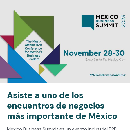
Ir
Menú
SOBRE NOSOTROS
al
contenido
Asiste a uno de los
encuentros de negocios
más importante de México
Mexico Business Summit es un evento industrial B2B